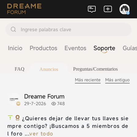
Ingrese palabras clave
Inicio
Productos
Eventos
Soporte
Guías
FAQ
Preguntas/Comentarios
Anuncios
Más reciente
Más antiguo
Dreame Forum
29-7-2026
748
¿Quieres dejar de llevar tus llaves sie
mpre contigo? ¡Buscamos a 5 miembros de
l foro ...
ver todo