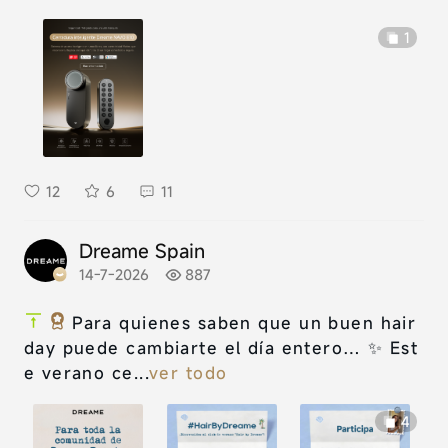
1
12
6
11
Dreame Spain
14-7-2026
887
Para quienes saben que un buen hair
day puede cambiarte el día entero… ✨ Est
e verano ce...
ver todo
4