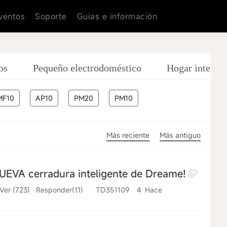
ventos
Soporte
Guías e información
os
Pequeño electrodoméstico
Hogar intelige
MF10
AP10
PM20
PM10
Más reciente
Más antiguo
NUEVA cerradura inteligente de Dreame!
Ver (723)
Responder(11)
|
TD351109
4 Hace