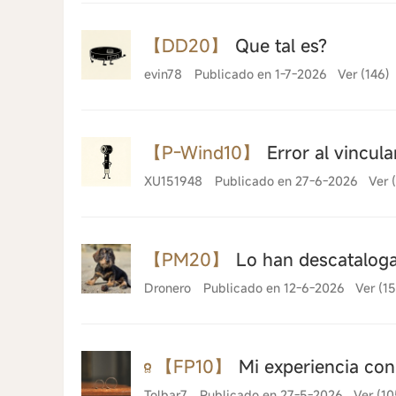
【DD20】
Que tal es?
evin78
Publicado en 1-7-2026
Ver (146)
【P-Wind10】
Error al vincul
XU151948
Publicado en 27-6-2026
Ver 
【PM20】
Lo han descatalog
Dronero
Publicado en 12-6-2026
Ver (1
【FP10】
Mi experiencia con 
Tolbar7
Publicado en 27-5-2026
Ver (10