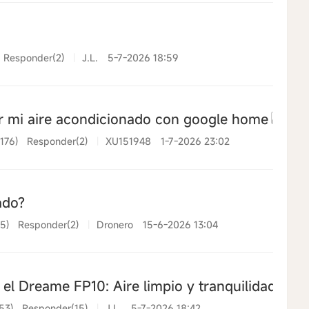
Responder(2)
|
J.L.
5-7-2026 18:59
ar mi aire acondicionado con google home
(176)
Responder(2)
|
XU151948
1-7-2026 23:02
ado?
55)
Responder(2)
|
Dronero
15-6-2026 13:04
el Dreame FP10: Aire limpio y tranquilidad para
53)
Responder(15)
|
J.L.
5-7-2026 18:42