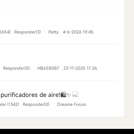
 (654)
Responder(3)
|
Patty
4-6-2026 19:45
Responder(0)
|
HB658087
23-11-2025 17:26
purificadores de aire!🛍️✨
Ver (1342)
Responder(0)
|
Dreame Forum