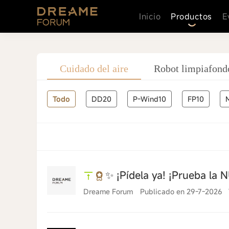
Inicio
Productos
E
e cocina
Cuidado del aire
Robot limpiafond
Todo
DD20
P-Wind10
FP10
✨ ¡Pídela ya! ¡Prueba la 
Dreame Forum
Publicado en 29-7-2026