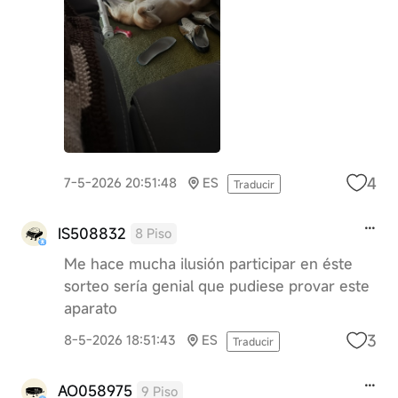
4
7-5-2026 20:51:48
ES
Traducir
IS508832
8 Piso
Me hace mucha ilusión participar en éste
sorteo sería genial que pudiese provar este
aparato
3
8-5-2026 18:51:43
ES
Traducir
AO058975
9 Piso