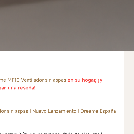
me MF10 Ventilador sin aspas
en su hogar, ¡y
zar una reseña!
or sin aspas | Nuevo Lanzamiento | Dreame España