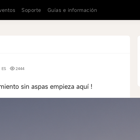
ventos
Soporte
Guías e información
ES
2444
iento sin aspas empieza aquí !