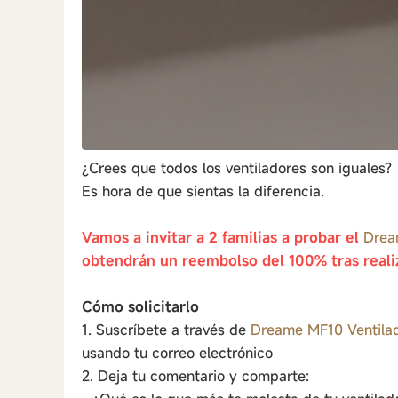
¿Crees que todos los ventiladores son iguales?
Es hora de que sientas la diferencia.
Vamos a invitar a 2 familias a probar el
Drea
obtendrán un reembolso del 100% tras reali
Cómo solicitarlo
1. Suscríbete a través de
Dreame MF10 Ventilad
usando tu correo electrónico
2. Deja tu comentario y comparte: