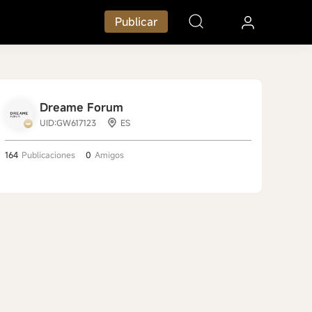
Publicar
Dreame Forum
UID:GW617123
ES
164
Publicaciones
0
Amigos