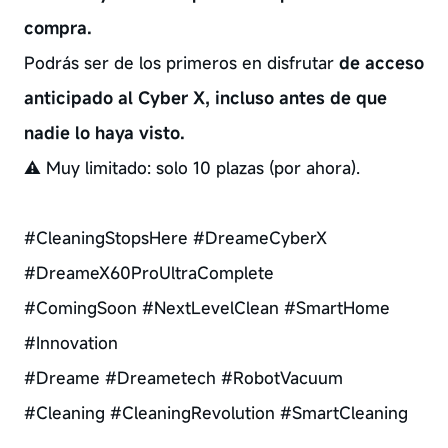
compra.
Podrás ser de los primeros en disfrutar
de acceso
anticipado al Cyber X, incluso antes de que
nadie lo haya visto.
⚠️ Muy limitado: solo 10 plazas (por ahora).
#CleaningStopsHere #DreameCyberX
#DreameX60ProUltraComplete
#ComingSoon #NextLevelClean #SmartHome
#Innovation
#Dreame #Dreametech #RobotVacuum
#Cleaning #CleaningRevolution #SmartCleaning