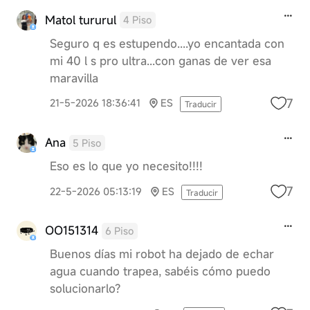
Matol tururul
4 Piso
Seguro q es estupendo....yo encantada con
mi 40 l s pro ultra...con ganas de ver esa
maravilla
7
21-5-2026 18:36:41
ES
Traducir
Ana
5 Piso
Eso es lo que yo necesito!!!!
7
22-5-2026 05:13:19
ES
Traducir
OO151314
6 Piso
Buenos días mi robot ha dejado de echar
agua cuando trapea, sabéis cómo puedo
solucionarlo?