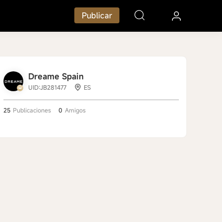
Publicar
Dreame Spain
UID:JB281477
ES
25
Publicaciones
0
Amigos