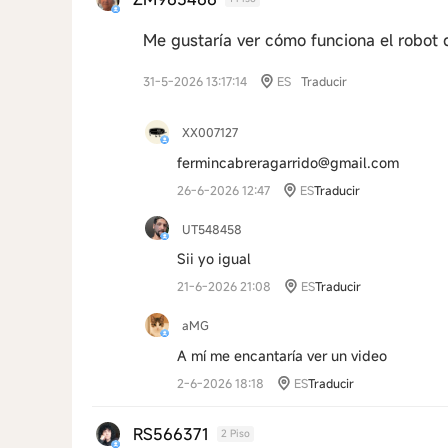
Me gustaría ver cómo funciona el robot 
31-5-2026 13:17:14
ES
Traducir
XX007127
fermincabreragarrido@gmail.com
26-6-2026 12:47
ES
Traducir
UT548458
Sii yo igual
21-6-2026 21:08
ES
Traducir
aMG
A mí me encantaría ver un video
2-6-2026 18:18
ES
Traducir
RS566371
2 Piso