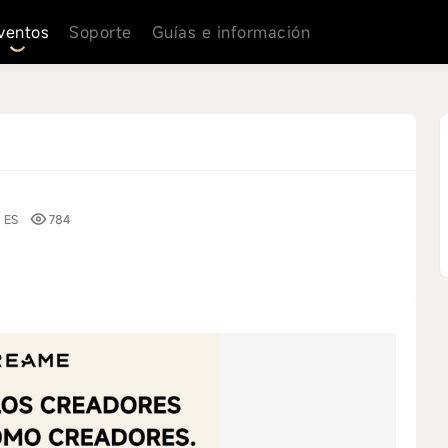
ventos
Soporte
Guías e información
ES
784