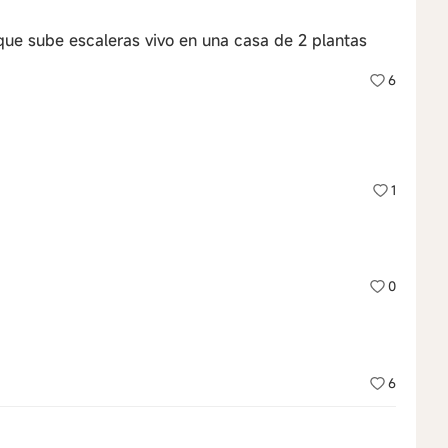
que sube escaleras vivo en una casa de 2 plantas
6
1
0
6