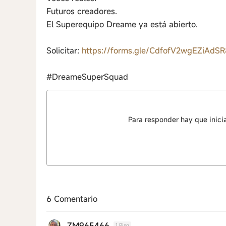
Futuros creadores.
El Superequipo Dreame ya está abierto.
Solicitar:
https://forms.gle/CdfofV2wgEZiAdSR
#DreameSuperSquad
Para responder hay que inici
6 Comentario
ZM965466
1 Piso