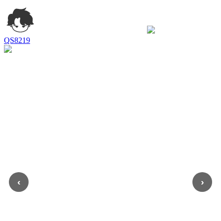
QS8219
‹
›