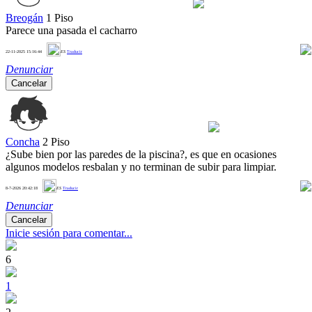
Breogán
1 Piso
Parece una pasada el cacharro
2
22-11-2025 15:16:44
ES
Traducir
Denunciar
Cancelar
Concha
2 Piso
¿Sube bien por las paredes de la piscina?, es que en ocasiones
algunos modelos resbalan y no terminan de subir para limpiar.
0
8-7-2026 20:42:18
ES
Traducir
Denunciar
Cancelar
Inicie sesión para comentar...
6
1