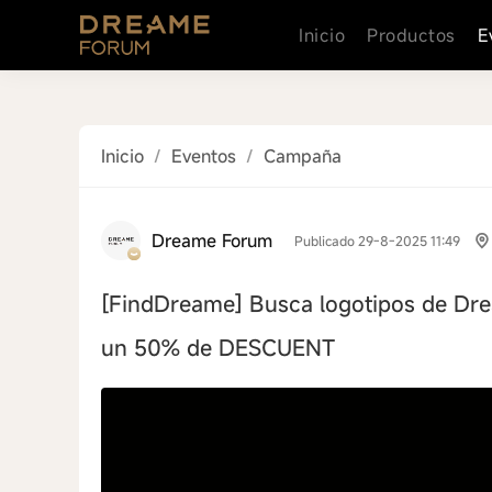
Inicio
Productos
E
Inicio
/
Eventos
/
Campaña
Dreame Forum
Publicado 29-8-2025 11:49
[FindDreame]
Busca logotipos de Dre
un 50% de DESCUENT