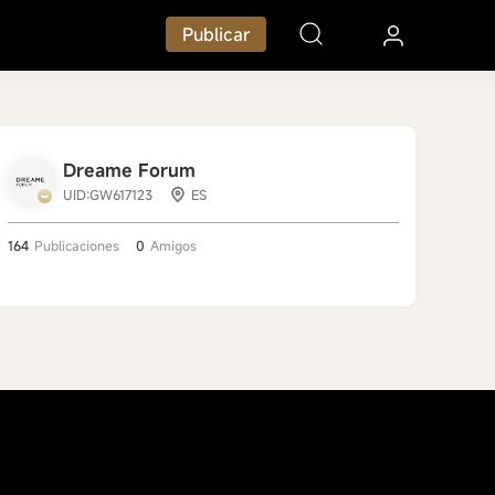
Publicar
Dreame Forum
UID:GW617123
ES
164
Publicaciones
0
Amigos