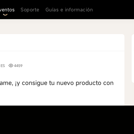
ventos
Soporte
Guías e información
ES
4459
ame, ¡y consigue tu nuevo producto con