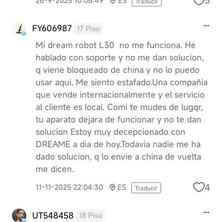
5
26-9-2025 10:06:49
ES
Traducir
FY606987
17 Piso
Mi dream robot L30 no me funciona. He
hablado con soporte y no me dan solucion,
q viene bloqueado de china y no lo puedo
usar aqui. Me siento estafado.Una compañia
que vende internacionalmente y el servicio
al cliente es local. Comi te mudes de lugqr,
tu aparato dejara de funcionar y no te dan
solucion Estoy muy decepcionado con
DREAME a dia de hoy.Todavia nadie me ha
dado solucion, q lo envie a china de vuelta
me dicen.
4
11-11-2025 22:04:30
ES
Traducir
UT548458
18 Piso