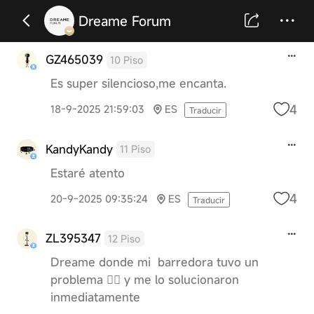
Dreame Forum
GZ465039
10 Piso
Es super silencioso,me encanta.
4
18-9-2025 21:59:03
ES
Traducir
KandyKandy
11 Piso
Estaré atento
4
20-9-2025 09:35:24
ES
Traducir
ZL395347
12 Piso
Dreame donde mi barredora tuvo un
problema 😵‍💫 y me lo solucionaron
inmediatamente