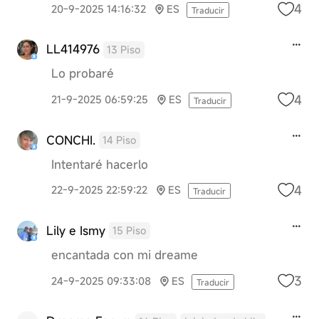
4
20-9-2025 14:16:32
ES
Traducir
LL414976
13 Piso
Lo probaré
4
21-9-2025 06:59:25
ES
Traducir
CONCHI.
14 Piso
Intentaré hacerlo
4
22-9-2025 22:59:22
ES
Traducir
Lily e Ismy
15 Piso
encantada con mi dreame
3
24-9-2025 09:33:08
ES
Traducir