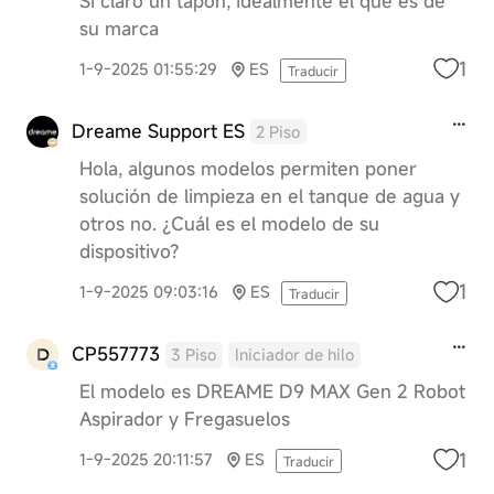
Si claro un tapón, idealmente el que es de
su marca
1
1-9-2025 01:55:29
ES
Traducir
Dreame Support ES
2 Piso
Hola, algunos modelos permiten poner
solución de limpieza en el tanque de agua y
otros no. ¿Cuál es el modelo de su
dispositivo?
1
1-9-2025 09:03:16
ES
Traducir
CP557773
3 Piso
Iniciador de hilo
El modelo es DREAME D9 MAX Gen 2 Robot
Aspirador y Fregasuelos
1
1-9-2025 20:11:57
ES
Traducir