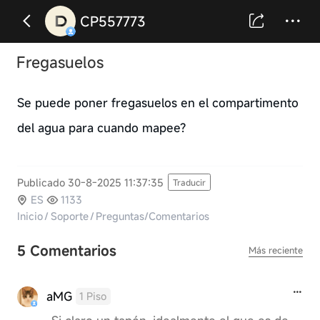
CP557773
Fregasuelos
Se puede poner fregasuelos en el compartimento
del agua para cuando mapee?
Publicado 30-8-2025 11:37:35
Traducir
ES
1133
Inicio
/
Soporte
/
Preguntas/Comentarios
5 Comentarios
Más reciente
aMG
1 Piso