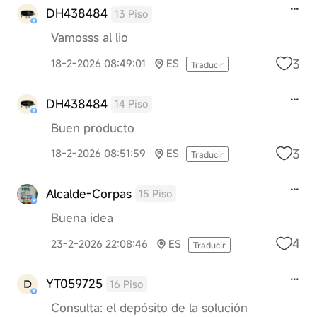
DH438484
13 Piso
Vamosss al lio
3
18-2-2026 08:49:01
ES
Traducir
DH438484
14 Piso
Buen producto
3
18-2-2026 08:51:59
ES
Traducir
Alcalde-Corpas
15 Piso
Buena idea
4
23-2-2026 22:08:46
ES
Traducir
YT059725
16 Piso
Consulta: el depósito de la solución