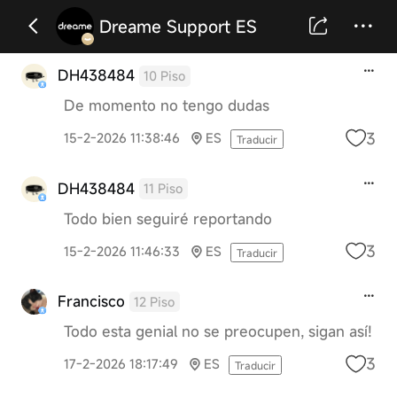
Dreame Support ES
DH438484
10 Piso
De momento no tengo dudas
3
15-2-2026 11:38:46
ES
Traducir
DH438484
11 Piso
Todo bien seguiré reportando
3
15-2-2026 11:46:33
ES
Traducir
Francisco
12 Piso
Todo esta genial no se preocupen, sigan así!
3
17-2-2026 18:17:49
ES
Traducir