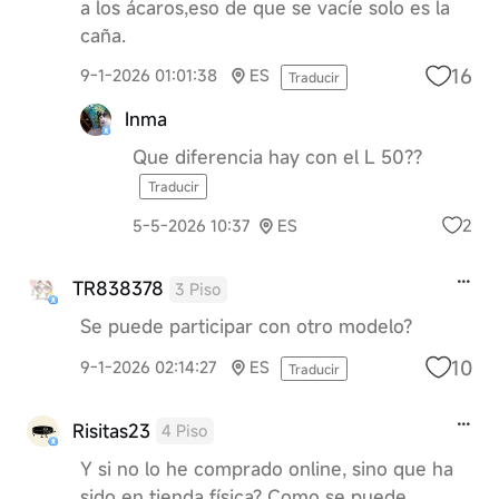
a los ácaros,eso de que se vacíe solo es la
caña.
16
9-1-2026 01:01:38
ES
Traducir
Inma
Que diferencia hay con el L 50??
Traducir
2
5-5-2026 10:37
ES
TR838378
3 Piso
Se puede participar con otro modelo?
10
9-1-2026 02:14:27
ES
Traducir
Risitas23
4 Piso
Y si no lo he comprado online, sino que ha
sido en tienda física? Como se puede