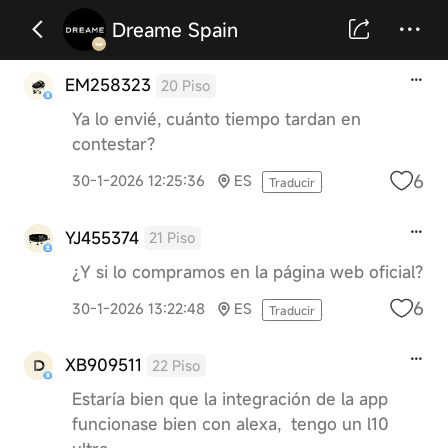
Dreame Spain
EM258323
20 Piso
Ya lo envié, cuánto tiempo tardan en
contestar?
6
30-1-2026 12:25:36
ES
Traducir
YJ455374
21 Piso
¿Y si lo compramos en la página web oficial?
6
30-1-2026 13:22:48
ES
Traducir
XB909511
22 Piso
Estaría bien que la integración de la app
funcionase bien con alexa, tengo un l10