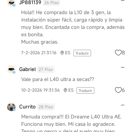
JP881139
26 Piso
Hola!! He comprado la L10 de 3 gen, la
instalación súper fácil, carga rápido y limpia
muy bien. Encantada con la compra, además
es bonita.
Muchas gracias.
8
7-2-2026 21:31:16
ES
Traducir
Gabriel
27 Piso
Vale para el L40 ultra a secas??
6
10-2-2026 19:31:36
ES
Traducir
Currito
28 Piso
Menuda compra!!! El Dreame L40 Ultra AE.
Funciona muy bien. Mi casa lo agradece.
Tengo un perro y deja el suelo muy bien.