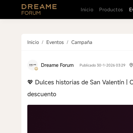
Inicio
Productos
E
Inicio
/
Eventos
/
Campaña
Dreame Forum
Publicado 30-1-2026 03:29
💖 Dulces historias de San Valentín |
descuento