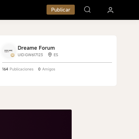
Publicar
Dreame Forum
UID:GW617123
ES
164
Publicaciones
0
Amigos