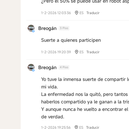
¿Pero el 50% se puede usar en robot as
1-2-2026 12:03:36
ES
Traducir
Breogán
3 Piso
Suerte a quienes participen
1-2-2026 19:20:39
ES
Traducir
Breogán
4 Piso
Yo tuve la inmensa suerte de compartir 
mi vida.
La enfermedad nos la quitó, pero tantos 
haberlos compartido ya le ganan a la tri
Y aunque nunca he vuelto a encontrar e
de verdad.
1-2-2026 19:25:56
ES
Traducir