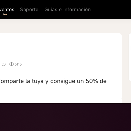
ventos
Soporte
Guías e información
ES
3115
 Comparte la tuya y consigue un 50% de