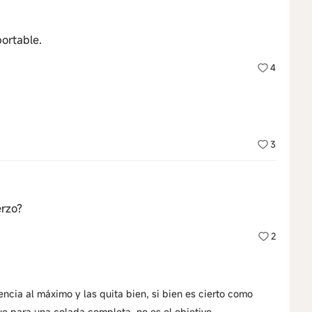
ortable.
4
3
erzo?
2
ncia al máximo y las quita bien, si bien es cierto como
e para una colada completa, no es el objetivo