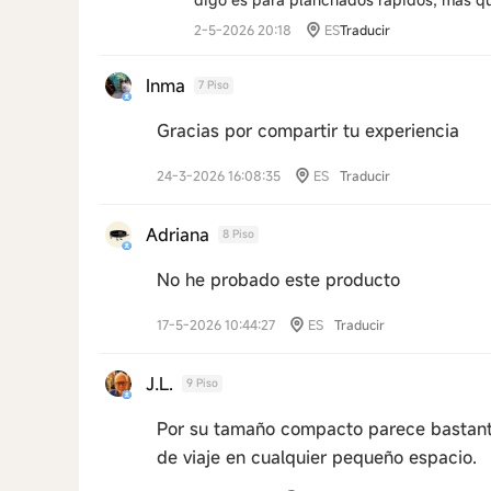
2-5-2026 20:18
ES
Traducir
Inma
7 Piso
Gracias por compartir tu experiencia
24-3-2026 16:08:35
ES
Traducir
Adriana
8 Piso
No he probado este producto
17-5-2026 10:44:27
ES
Traducir
J.L.
9 Piso
Por su tamaño compacto parece bastante
de viaje en cualquier pequeño espacio.