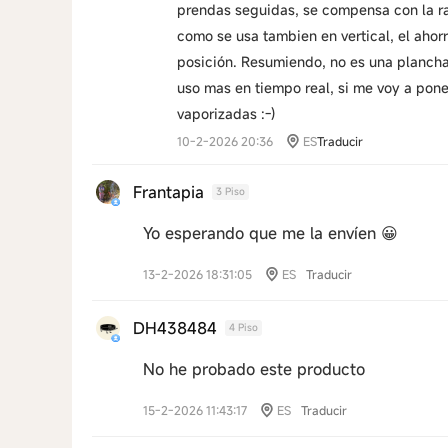
prendas seguidas, se compensa con la r
como se usa tambien en vertical, el aho
posición. Resumiendo, no es una plancha p
uso mas en tiempo real, si me voy a pone
vaporizadas :-)
10-2-2026 20:36
ES
Traducir
Frantapia
3 Piso
Yo esperando que me la envíen 😀
13-2-2026 18:31:05
ES
Traducir
DH438484
4 Piso
No he probado este producto
15-2-2026 11:43:17
ES
Traducir