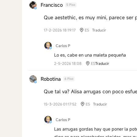
Francisco
5 Piso
Que aestethic, es muy mini, parece ser p
17-2-2026 18:19:17
ES
Traducir
Carlos P
Lo es, cabe en una maleta pequeña
2-5-2026 18:08
ES
Traducir
Robotina
6 Piso
Que tal va? Alisa arrugas con poco esfu
15-3-2026 01:17:52
ES
Traducir
Carlos P
Las arrugas gordas hay que poner la pote
digo es para planchados rápidos, mas qu