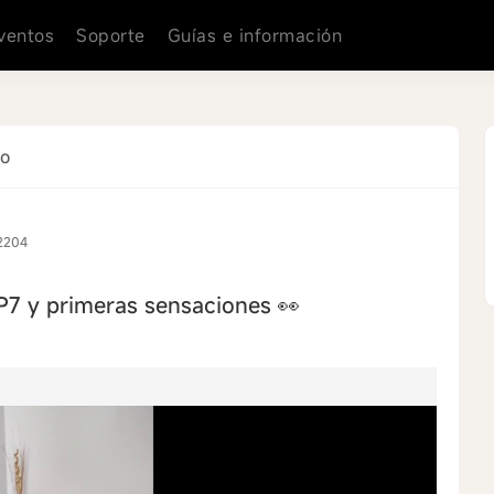
ventos
Soporte
Guías e información
co
2204
P7 y primeras sensaciones 👀