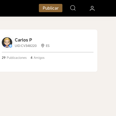
Publicar
Carlos P
UID:CV348220
ES
29
Publicaciones
4
Amigos