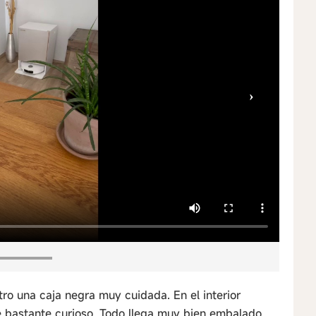
›
tro una caja negra muy cuidada. En el interior
 bastante curioso. Todo llega muy bien embalado.