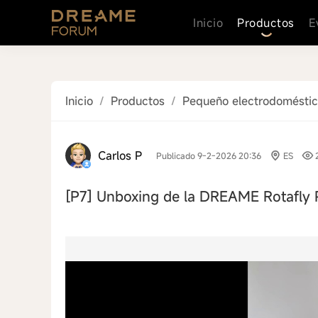
Inicio
Productos
E
Inicio
/
Productos
/
Pequeño electrodomésti
Carlos P
Publicado 9-2-2026 20:36
ES
[P7]
Unboxing de la DREAME Rotafly 