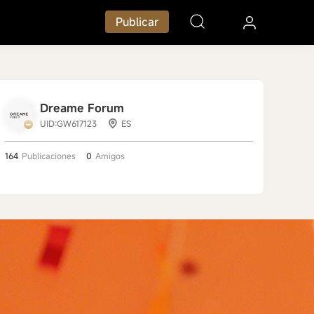
Publicar
Dreame Forum
UID:GW617123
ES
164
Publicaciones
0
Amigos