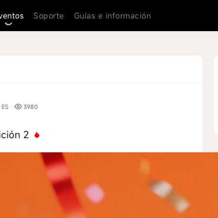
ventos
Soporte
Guías e información
ES
3980
ición 2