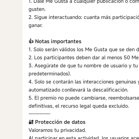
1. Dale Me Gusta a cualquier publicación o co
gusten.
2. Sigue interactuando: cuanta más participac
ganar.
👍 Notas importantes
1. Solo serán válidos los Me Gusta que se den 
2. Los participantes deben dar al menos 50 Me G
3. Asegúrate de que tu nombre de usuario y tu 
predeterminados).
4. Solo se contarán las interacciones genuinas
automatizado conllevará la descalificación.
5. El premio no puede cambiarse, reembolsarse 
definitivas, el recurso legal queda excluido.
----------
🔐 Protección de datos
Valoramos tu privacidad.
Al participar en esta actividad, los usuarios a