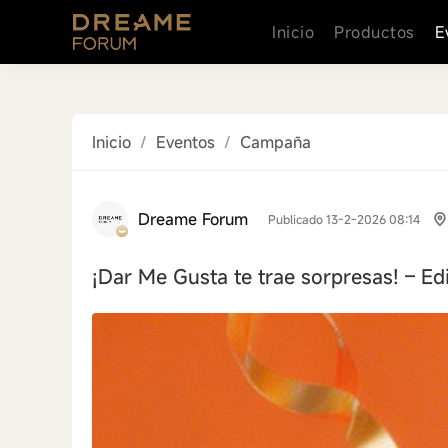
Inicio
Productos
E
Inicio
/
Eventos
/
Campaña
Dreame Forum
Publicado 13-2-2026 08:14
¡Dar Me Gusta te trae sorpresas! – Ed