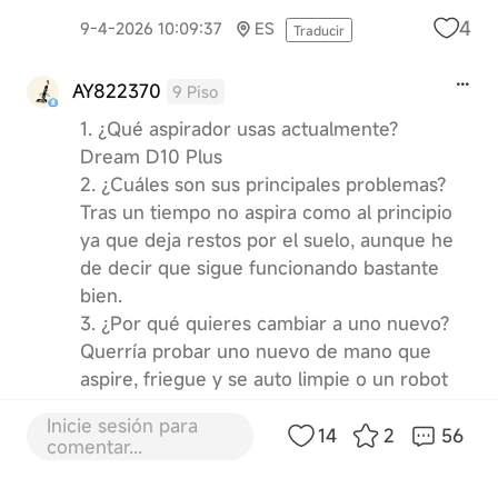
4
9-4-2026 10:09:37
ES
Traducir
AY822370
9 Piso
1. ¿Qué aspirador usas actualmente?
Dream D10 Plus
2. ¿Cuáles son sus principales problemas?
Tras un tiempo no aspira como al principio
ya que deja restos por el suelo, aunque he
de decir que sigue funcionando bastante
bien.
3. ¿Por qué quieres cambiar a uno nuevo?
Querría probar uno nuevo de mano que
aspire, friegue y se auto limpie o un robot
aspirador que aspire y friegue con auto
Inicie sesión para
limpieza.
14
2
56
comentar...
4
9-4-2026 11:19:21
ES
Traducir